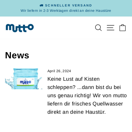
Direkt
🚛 SCHNELLER VERSAND
zum
Wir liefern in 2-3 Werktagen direkt an deine Haustüre
Pause
Inhalt
Diashow
Suche
Seitenn
Ei
News
April 26, 2024
Keine Lust auf Kisten
schleppen? ...dann bist du bei
uns genau richtig! Wir von mutto
liefern dir frisches Quellwasser
direkt an deine Haustür.