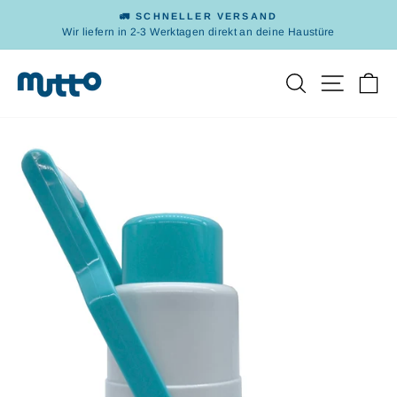
Direkt
🚛 SCHNELLER VERSAND
zum
Wir liefern in 2-3 Werktagen direkt an deine Haustüre
Pause
Inhalt
Diashow
Suche
Seitenn
Ei