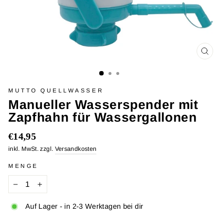
SCH
ES
MUTTO QUELLWASSER
Manueller Wasserspender mit
Zapfhahn für Wassergallonen
Normaler
€14,95
Preis
inkl. MwSt. zzgl.
Versandkosten
MENGE
−
+
Auf Lager - in 2-3 Werktagen bei dir