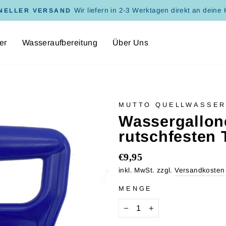
Unser Wasser wird in Hamburg gef
NTERNEHMEN AUS HAMBURG
Pause
Diashow
er
Wasseraufbereitung
Über Uns
MUTTO QUELLWASSE
Wassergallone
rutschfesten 
Normaler
€9,95
Preis
inkl. MwSt. zzgl.
Versandkosten
MENGE
−
+