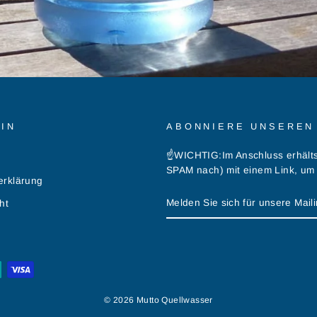
IN
ABONNIERE UNSEREN
☝️WICHTIG:Im Anschluss erhälts
SPAM nach) mit einem Link, um
erklärung
MELDEN
ABONNIEREN
ht
SIE
SICH
FÜR
UNSERE
MAILINGLISTE
AN
© 2026 Mutto Quellwasser